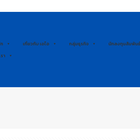
ัก
เกี่ยวกับ เอไอ
กลุ่มธุรกิจ
นักลงทุนสัมพันธ
เรา