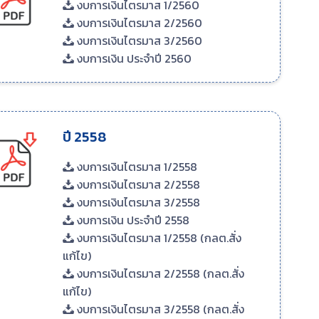
งบการเงินไตรมาส 1/2560
งบการเงินไตรมาส 2/2560
งบการเงินไตรมาส 3/2560
งบการเงิน ประจำปี 2560
ปี 2558
งบการเงินไตรมาส 1/2558
งบการเงินไตรมาส 2/2558
งบการเงินไตรมาส 3/2558
งบการเงิน ประจำปี 2558
งบการเงินไตรมาส 1/2558 (กลต.สั่ง
แก้ไข)
งบการเงินไตรมาส 2/2558 (กลต.สั่ง
แก้ไข)
งบการเงินไตรมาส 3/2558 (กลต.สั่ง