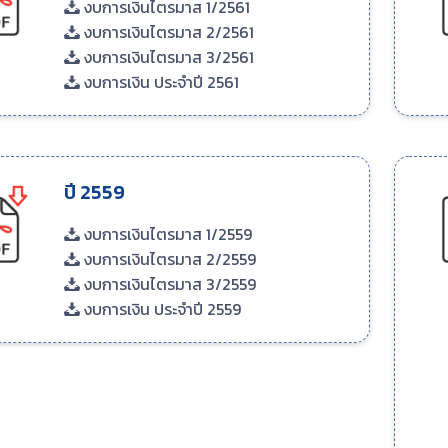
งบการเงินไตรมาส 1/2561
งบการเงินไตรมาส 2/2561
งบการเงินไตรมาส 3/2561
งบการเงิน ประจำปี 2561
ปี 2559
งบการเงินไตรมาส 1/2559
งบการเงินไตรมาส 2/2559
งบการเงินไตรมาส 3/2559
งบการเงิน ประจำปี 2559