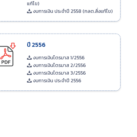
แก้ไข)
งบการเงิน ประจำปี 2558 (กลต.สั่งแก้ไข)
ปี 2556
งบการเงินไตรมาส 1/2556
งบการเงินไตรมาส 2/2556
งบการเงินไตรมาส 3/2556
งบการเงิน ประจำปี 2556