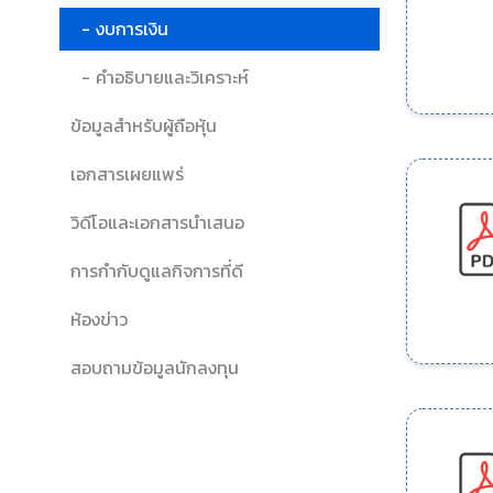
งบการเงิน
คำอธิบายและวิเคราะห์
ข้อมูลสำหรับผู้ถือหุ้น
เอกสารเผยแพร่
ข้อมูลพื้นฐานการลงทุน
วิดีโอและเอกสารนำเสนอ
โครงสร้างผู้ถือหุ้น
รายงานประจำปี
การกำกับดูแลกิจการที่ดี
การประชุมผู้ถือหุ้น
แบบฟอร์ม 56-1
ห้องข่าว
หลักการกำกับดูแลกิจการที่ดี
สอบถามข้อมูลนักลงทุน
นโยบายการต่อต้านคอรัปชั่น
นโยบายกำกับดูแลและจัดการด้าน
ติดต่อนักลงทุนสัมพันธ์
เทคโนโลยีสารสนเทศ
สมัครรับข่าวสาร
นโยบายบริหารความเสี่ยงและการ