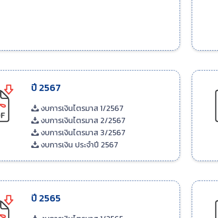
ปี 2567
งบการเงินไตรมาส 1/2567
งบการเงินไตรมาส 2/2567
งบการเงินไตรมาส 3/2567
งบการเงิน ประจำปี 2567
ปี 2565