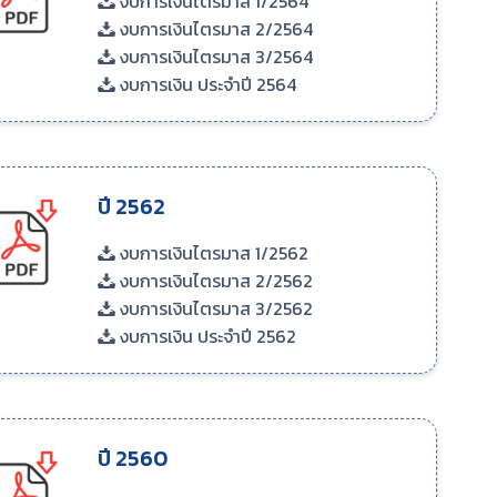
งบการเงินไตรมาส 1/2564
งบการเงินไตรมาส 2/2564
งบการเงินไตรมาส 3/2564
งบการเงิน ประจำปี 2564
ปี 2562
งบการเงินไตรมาส 1/2562
งบการเงินไตรมาส 2/2562
งบการเงินไตรมาส 3/2562
งบการเงิน ประจำปี 2562
ปี 2560