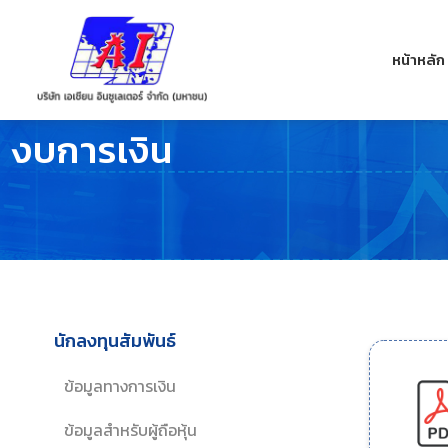
หน้าหลัก
งบการเงิน
นักลงทุนสัมพันธ์
ข้อมูลทางการเงิน
ข้อมูลสำหรับผู้ถือหุ้น
ข้อมูลสำคัญทางการเงิน