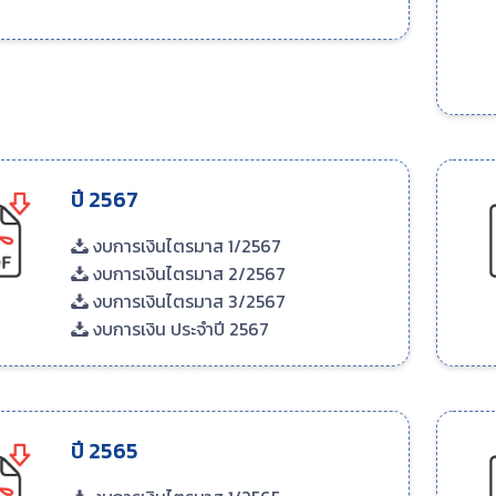
ปี 2567
งบการเงินไตรมาส 1/2567
งบการเงินไตรมาส 2/2567
งบการเงินไตรมาส 3/2567
งบการเงิน ประจำปี 2567
ปี 2565