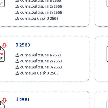
งบการเงินไตรมาส 1/2565
งบการเงินไตรมาส 2/2565
งบการเงินไตรมาส 3/2565
งบการเงิน ประจำปี 2565
ปี 2563
งบการเงินไตรมาส 1/2563
งบการเงินไตรมาส 2/2563
งบการเงินไตรมาส 3/2563
งบการเงิน ประจำปี 2563
ปี 2561