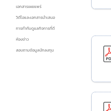
เอกสารเผยแพร่
งบการเงิน
ข้อมูลพื้นฐานการลงทุน
วิดีโอและเอกสารนำเสนอ
คำอธิบายและวิเคราะห์
โครงสร้างผู้ถือหุ้น
รายงานประจำปี
การกำกับดูแลกิจการที่ดี
การประชุมผู้ถือหุ้น
แบบฟอร์ม 56-1
ห้องข่าว
หลักการกำกับดูแลกิจการที่ดี
สอบถามข้อมูลนักลงทุน
นโยบายการต่อต้านคอรัปชั่น
นโยบายกำกับดูแลและจัดการด้าน
ติดต่อนักลงทุนสัมพันธ์
เทคโนโลยีสารสนเทศ
สมัครรับข่าวสาร
นโยบายบริหารความเสี่ยงและการ
จัดการ
จรรยาบรรณทางธุรกิจ
กฎบัตรกรรมการ